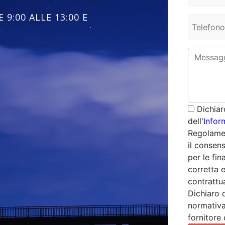
 9:00 ALLE 13:00 E
Dichiar
dell'
Infor
Regolamen
il consens
per le fina
corretta 
contrattua
Dichiaro 
normativa
fornitore 