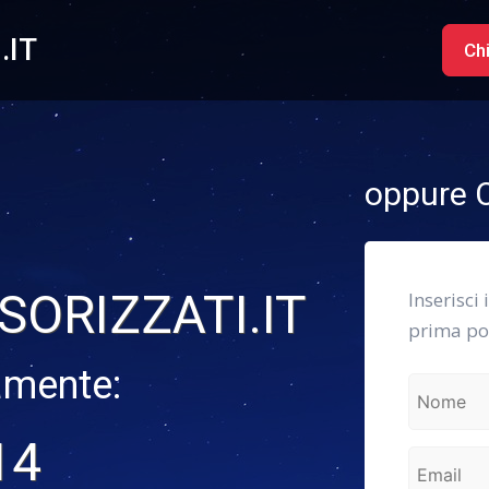
.IT
Ch
oppure C
SORIZZATI.IT
Inserisci 
prima pos
amente:
14